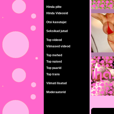
Hinda pilte
Hinda Videosid
Otsi kasutajat
Seksikad jutud
Top videod
Viimased videod
Top mehed
Top naised
Top paarid
Top trans
Viimati lisatud
Moderaatorid