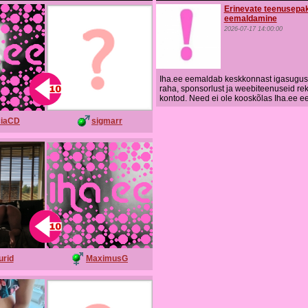
Erinevate teenusepa
eemaldamine
2026-07-17 14:00:00
Iha.ee eemaldab keskkonnast igasuguse
raha, sponsorlust ja weebiteenuseid re
kontod. Need ei ole kooskõlas Iha.ee 
ciaCD
sigmarr
urid
MaximusG