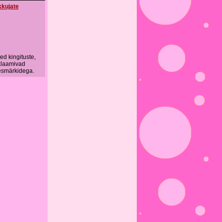
kkujate
d kingituste,
klaamivad
eesmärkidega.