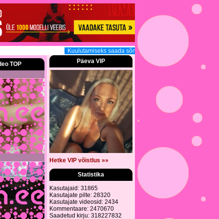
Kuulutamiseks saada sõnum (3.30 EUR, 160tm, 12h) sisuga
Päeva VIP
deo TOP
Hetke VIP võistlus »»
Statistika
Kasutajaid: 31865
Kasutajate pilte: 28320
Kasutajate videosid: 2434
Kommentaare: 2470670
Saadetud kirju: 318227832