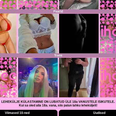
Paarid
Trans
LEHEKÜLJE KÜLASTAMINE ON LUBATUD ÜLE 18a VANUSTELE ISIKUTELE.
Kui sa oled alla 18a. vana, siis palun lahku leheküljelt!
Viimased 10-ned
Uudised