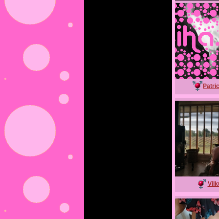
Patri
Vilk