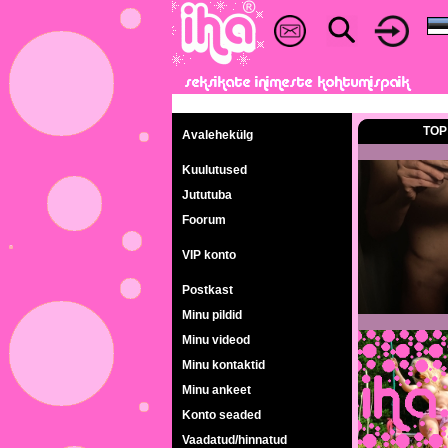
TOP
Avalehekülg
Kuulutused
Jututuba
Foorum
VIP konto
Postkast
Minu pildid
Minu videod
Minu kontaktid
Minu ankeet
Konto seaded
Vaadatud/hinnatud