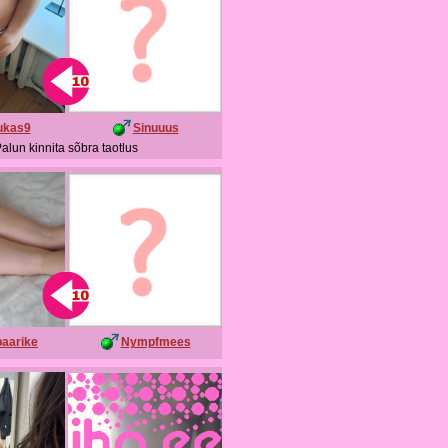
ukas9
Sinuuus
alun kinnita sõbra taotlus
aarike
Nympfmees