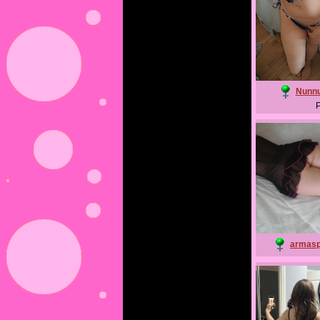
Nunn
P
armasp