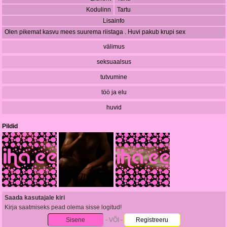
Kodulinn
Tartu
Lisainfo
Olen pikemat kasvu mees suurema riistaga . Huvi pakub krupi sex
välimus
seksuaalsus
tutvumine
töö ja elu
huvid
Pildid
Saada kasutajale kiri
Kirja saatmiseks pead olema sisse logitud!
Sisene
- VÕI -
Registreeru