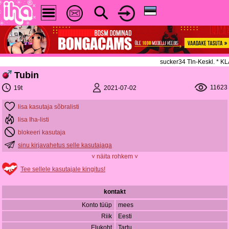
sucker34 Tln-Keskl. * 
Tubin
11623
2021-07-02
19t
lisa kasutaja sõbralisti
lisa Iha-listi
blokeeri kasutaja
sinu kirjavahetus selle kasutajaga
˅ näita rohkem ˅
Tee sellele kasutajale kingitus!
kontakt
Konto tüüp
mees
Riik
Eesti
Elukoht
Tartu