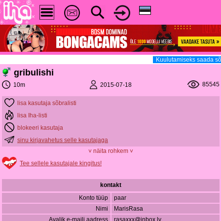
Kuulutamiseks saada sõ
gribulishi
85545
2015-07-18
10m
lisa kasutaja sõbralisti
lisa Iha-listi
blokeeri kasutaja
sinu kirjavahetus selle kasutajaga
˅ näita rohkem ˅
Tee sellele kasutajale kingitus!
kontakt
Konto tüüp
paar
Nimi
MarisRasa
Avalik e-maili aadress
rasaxxx@inbox.lv