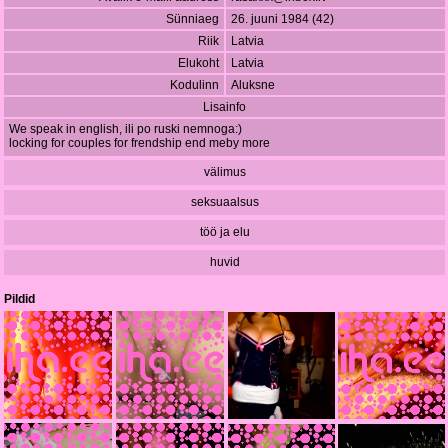
Sünniaeg
26. juuni 1984 (42)
Riik
Latvia
Elukoht
Latvia
Kodulinn
Aluksne
Lisainfo
We speak in english, ili po ruski nemnoga:)
locking for couples for frendship end meby more
välimus
seksuaalsus
töö ja elu
huvid
Pildid