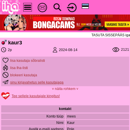
TASUTA SISSEPÄÄS igal ree
kaur3
2121
2024-08-14
2p
lisa kasutaja sõbralisti
lisa Iha-listi
blokeeri kasutaja
sinu kirjavahetus selle kasutajaga
˅ näita rohkem ˅
Tee sellele kasutajale kingitus!
kontakt
Konto tüüp
mees
Nimi
Kaur
Avalik e-maili aadress
Pole