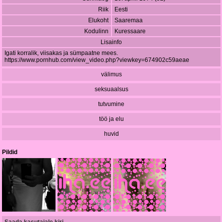
Riik
Eesti
Elukoht
Saaremaa
Kodulinn
Kuressaare
Lisainfo
Igati korralik, viisakas ja sümpaatne mees.
https://www.pornhub.com/view_video.php?viewkey=674902c59aeae
välimus
seksuaalsus
tutvumine
töö ja elu
huvid
Pildid