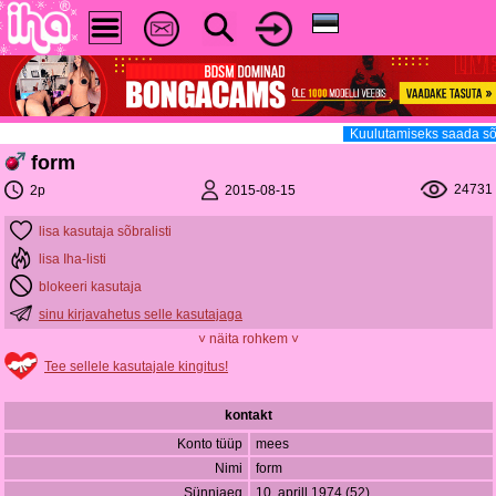
Kuulutamiseks saada sõ
form
24731
2015-08-15
2p
lisa kasutaja sõbralisti
lisa Iha-listi
blokeeri kasutaja
sinu kirjavahetus selle kasutajaga
˅ näita rohkem ˅
Tee sellele kasutajale kingitus!
kontakt
Konto tüüp
mees
Nimi
form
Sünniaeg
10. aprill 1974 (52)