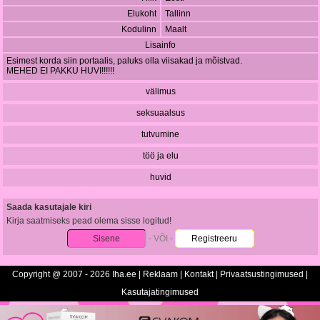
Elukoht
Tallinn
Kodulinn
Maalt
Lisainfo
Esimest korda siin portaalis, paluks olla viisakad ja mõistvad.
MEHED EI PAKKU HUVI!!!!!!
välimus
seksuaalsus
tutvumine
töö ja elu
huvid
Saada kasutajale kiri
Kirja saatmiseks pead olema sisse logitud!
Sisene
- VÕI -
Registreeru
Copyright @ 2007 - 2026 Iha.ee |
Reklaam
|
Kontakt
|
Privaatsustingimused
|
Kasutajatingimused