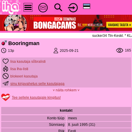
sucker34 Tln-Keskl. * 
Booringman
165
2025-09-21
13p
lisa kasutaja sõbralisti
lisa Iha-listi
blokeeri kasutaja
sinu kirjavahetus selle kasutajaga
˅ näita rohkem ˅
Tee sellele kasutajale kingitus!
kontakt
Konto tüüp
mees
Sünniaeg
8. juuli 1995 (31)
Riik
Eesti