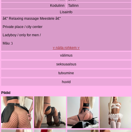
Kodulinn
Tallinn
Lisainfo
â€” Relaxing massage Meestele â€”
Private place / city center
Ladyboy / only for men /
Mäu :)
˅ näita rohkem ˅
In case you can not send message:
välimus
Carolla.whore@yandex.ru
seksuaalsus
tutvumine
huvid
Pildid