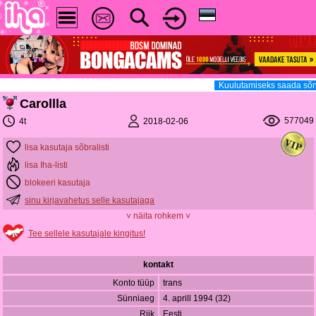
Kuulutamiseks saada sõnum
Carollla
577049
2018-02-06
4t
lisa kasutaja sõbralisti
lisa Iha-listi
blokeeri kasutaja
sinu kirjavahetus selle kasutajaga
˅ näita rohkem ˅
Tee sellele kasutajale kingitus!
kontakt
Konto tüüp
trans
Sünniaeg
4. aprill 1994 (32)
Riik
Eesti