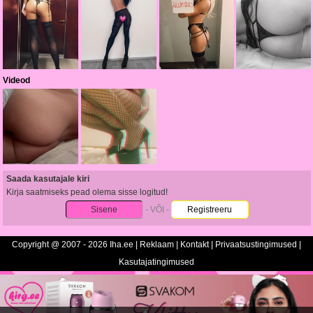
Videod
Saada kasutajale kiri
Kirja saatmiseks pead olema sisse logitud!
Sisene
- VÕI -
Registreeru
Copyright @ 2007 - 2026 Iha.ee |
Reklaam
|
Kontakt
|
Privaatsustingimused
|
Kasutajatingimused