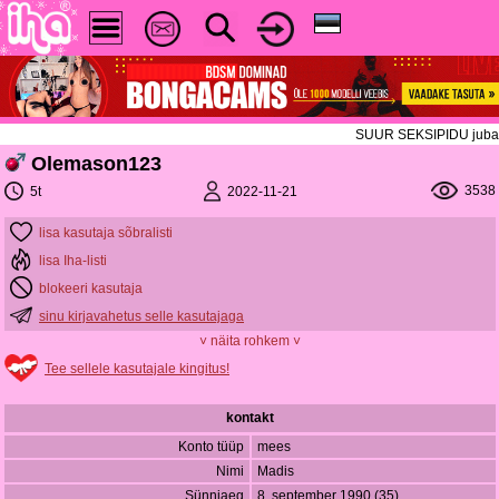
SUUR SEKSIPIDU juba TÄN
Olemason123
3538
2022-11-21
5t
lisa kasutaja sõbralisti
lisa Iha-listi
blokeeri kasutaja
sinu kirjavahetus selle kasutajaga
˅ näita rohkem ˅
Tee sellele kasutajale kingitus!
kontakt
Konto tüüp
mees
Nimi
Madis
Sünniaeg
8. september 1990 (35)