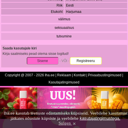
Riik
Eesti
Elukoht
Harjumaa
välimus
seksuaalsus
tutvumine
Saada kasutajale kiri
Kirja saatmiseks pead olema sisse logitud!
Sisene
- VÕI -
Registreeru
Copyright @ 2007 - 2026 Iha.ee |
Reklaam
|
Kontakt
|
Privaatsustingimused
|
Kasutajatingimused
Iha.ee kasutab teenuste edastamiseks küpsiseid. Veebilehe kasutamist
kasutajatingimustega.
jätkates nõustute küpsiste ja veebilehe
Sulgen