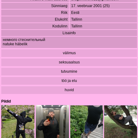
Sünniaeg
17. veebruar 2001 (25)
Riik
Eesti
Elukoht
Tallinn
Kodulinn
Tallinn
Lisainfo
немного стеснительный
natuke häbelik
välimus
seksuaalsus
tutvumine
töö ja elu
huvid
Pildid