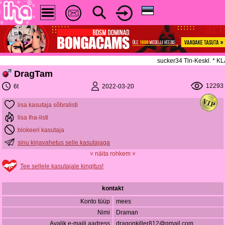
sucker34 Tln-Keskl. * 
DragTam
12293
2022-03-20
6t
lisa kasutaja sõbralisti
lisa Iha-listi
blokeeri kasutaja
sinu kirjavahetus selle kasutajaga
˅ näita rohkem ˅
Tee sellele kasutajale kingitus!
kontakt
Konto tüüp
mees
Nimi
Draman
Avalik e-maili aadress
dragonkiller812@gmail.com