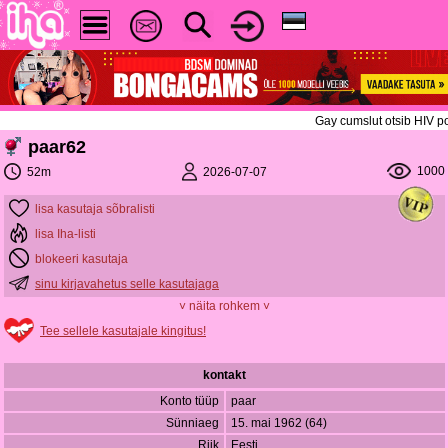
Gay cumslut otsib HIV po
paar62
1000
2026-07-07
52m
lisa kasutaja sõbralisti
lisa Iha-listi
blokeeri kasutaja
sinu kirjavahetus selle kasutajaga
˅ näita rohkem ˅
Tee sellele kasutajale kingitus!
kontakt
Konto tüüp
paar
Sünniaeg
15. mai 1962 (64)
Riik
Eesti