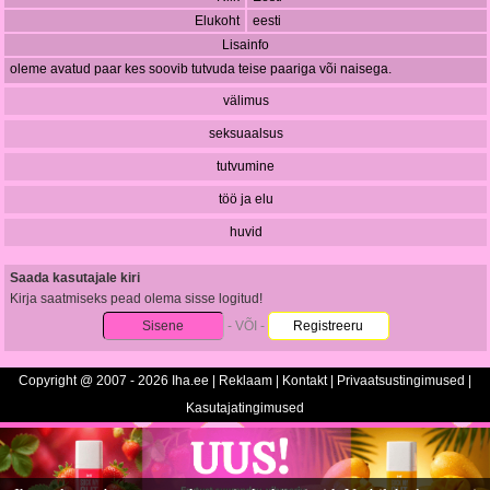
Elukoht
eesti
Lisainfo
oleme avatud paar kes soovib tutvuda teise paariga või naisega.
välimus
seksuaalsus
tutvumine
töö ja elu
huvid
Saada kasutajale kiri
Kirja saatmiseks pead olema sisse logitud!
Sisene
- VÕI -
Registreeru
Copyright @ 2007 - 2026 Iha.ee |
Reklaam
|
Kontakt
|
Privaatsustingimused
|
Kasutajatingimused