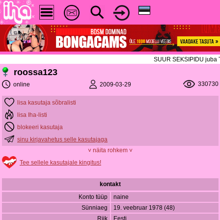
SUUR SEKSIPIDU juba TÄNA
roossa123
330730
2009-03-29
online
lisa kasutaja sõbralisti
lisa Iha-listi
blokeeri kasutaja
sinu kirjavahetus selle kasutajaga
˅ näita rohkem ˅
Tee sellele kasutajale kingitus!
kontakt
Konto tüüp
naine
Sünniaeg
19. veebruar 1978 (48)
Riik
Eesti