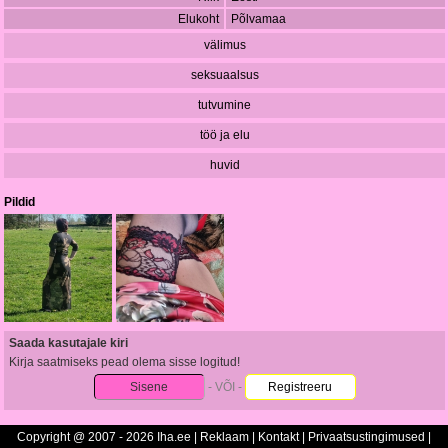
Elukoht
Põlvamaa
välimus
seksuaalsus
tutvumine
töö ja elu
huvid
Pildid
Saada kasutajale kiri
Kirja saatmiseks pead olema sisse logitud!
Sisene
- VÕI -
Registreeru
Copyright @ 2007 - 2026 Iha.ee |
Reklaam
|
Kontakt
|
Privaatsustingimused
|