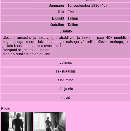
Sünniaeg
10. september 1980 (45)
Riik
Eesti
Elukoht
Tallinn
Kodulinn
Tallinn
Lisainfo
Üksteist armastav ja austav, igati atraktiivne ja turvaline paar 40+ meeldiva
kogemusega, soovib tutvuda paariga, naisega või erilise üksiku mehega, et
jätkata koos uue maailma avastamist.
Naispool bi-, meespool hetero-.
Meeldiv suhtlemine on oluline…
välimus
seksuaalsus
tutvumine
töö ja elu
huvid
Pildid