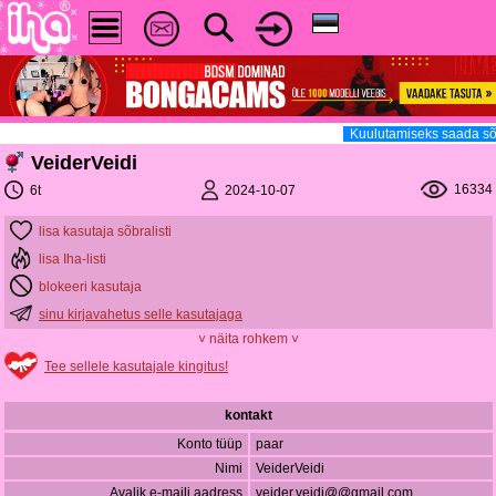
Kuulutamiseks saada sõ
VeiderVeidi
16334
2024-10-07
6t
lisa kasutaja sõbralisti
lisa Iha-listi
blokeeri kasutaja
sinu kirjavahetus selle kasutajaga
˅ näita rohkem ˅
Tee sellele kasutajale kingitus!
kontakt
Konto tüüp
paar
Nimi
VeiderVeidi
Avalik e-maili aadress
veider.veidi@@gmail.com