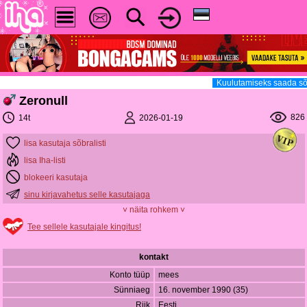
Kuulutamiseks saada sõ
Zeronull
826
2026-01-19
14t
lisa kasutaja sõbralisti
lisa Iha-listi
blokeeri kasutaja
sinu kirjavahetus selle kasutajaga
˅ näita rohkem ˅
Tee sellele kasutajale kingitus!
kontakt
Konto tüüp
mees
Sünniaeg
16. november 1990 (35)
Riik
Eesti