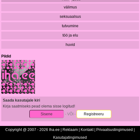
välimus
seksuaalsus
tutvumine
töö ja elu
huvid
Pildid
Saada kasutajale kiri
Kirja saatmiseks pead olema sisse logitud!
Sisene
- VÕI -
Registreeru
Copyright @ 2007 - 2026 Iha.ee |
Reklaam
|
Kontakt
|
Privaatsustingimused
|
Kasutajatingimused