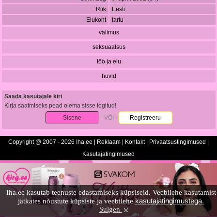
Riik
Eesti
Elukoht
tartu
välimus
seksuaalsus
töö ja elu
huvid
Saada kasutajale kiri
Kirja saatmiseks pead olema sisse logitud!
Sisene
- VÕI -
Registreeru
Copyright @ 2007 - 2026 Iha.ee |
Reklaam
|
Kontakt
|
Privaatsustingimused
|
Kasutajatingimused
Iha.ee kasutab teenuste edastamiseks küpsiseid. Veebilehe kasutamist
kasutajatingimustega.
jätkates nõustute küpsiste ja veebilehe
Sulgen