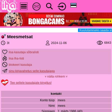
Kuulutamiseks saada sõ
Meesmetsat
6843
2024-11-06
3t
lisa kasutaja sõbralisti
lisa Iha-listi
blokeeri kasutaja
sinu kirjavahetus selle kasutajaga
˅ näita rohkem ˅
Tee sellele kasutajale kingitus!
kontakt
Konto tüüp
mees
Nimi
mees
Sünniaeg
1. märts 1986 (40)