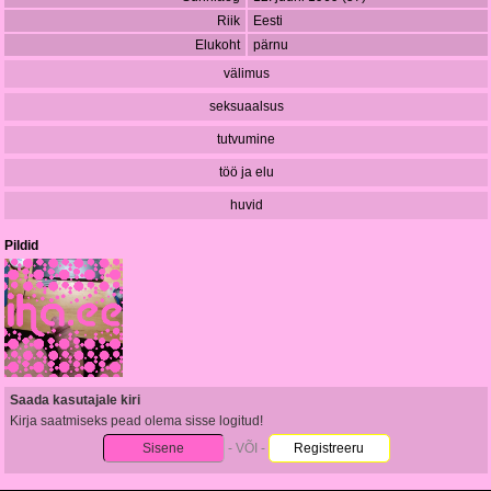
Riik
Eesti
Elukoht
pärnu
välimus
seksuaalsus
tutvumine
töö ja elu
huvid
Pildid
Saada kasutajale kiri
Kirja saatmiseks pead olema sisse logitud!
Sisene
- VÕI -
Registreeru