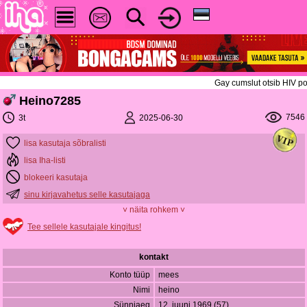
Gay cumslut otsib HIV po
Heino7285
7546
2025-06-30
3t
lisa kasutaja sõbralisti
lisa Iha-listi
blokeeri kasutaja
sinu kirjavahetus selle kasutajaga
˅ näita rohkem ˅
Tee sellele kasutajale kingitus!
kontakt
Konto tüüp
mees
Nimi
heino
Sünniaeg
12. juuni 1969 (57)