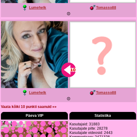
Lumehelk
Tomasso88
😍
Lumehelk
Tomasso88
😍
Vaata kõiki 10 punkti saanuid »»
Päeva VIP
Statistika
Kasutajaid: 31883
Kasutajate pilte: 28278
Kasutajate videosid: 2443