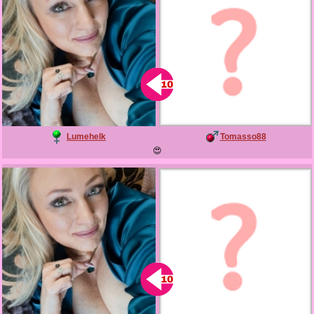
Lumehelk
Tomasso88
😍