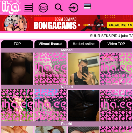
SUUR SEKSIPIDU juba TÄNA! Tu
TOP
Viimati lisatud
Hetkel online
Video TOP
Mehed
Naised
Paarid