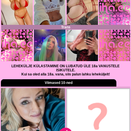
Trans
LEHEKÜLJE KÜLASTAMINE ON LUBATUD ÜLE 18a VANUSTELE
ISIKUTELE.
Kui sa oled alla 18a. vana, siis palun lahku leheküljelt!
Viimased 10-ned