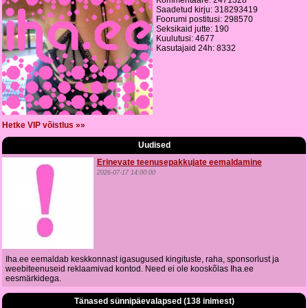
Kommentaare: 2471328
Saadetud kirju: 318293419
Foorumi postitusi: 298570
Seksikaid jutte: 190
Kuulutusi: 4677
Kasutajaid 24h: 8332
Hetke VIP võistlus »»
Uudised
Erinevate teenusepakkujate eemaldamine
2026-07-17 14:00:00
Iha.ee eemaldab keskkonnast igasugused kingituste, raha, sponsorlust ja
weebiteenuseid reklaamivad kontod. Need ei ole kooskõlas Iha.ee
eesmärkidega.
Tänased sünnipäevalapsed (138 inimest)