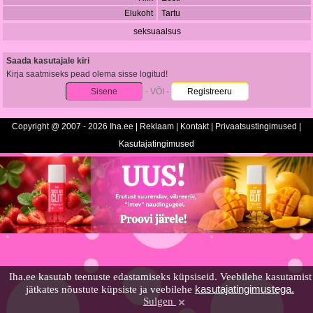
Elukoht
Tartu
seksuaalsus
Saada kasutajale kiri
Kirja saatmiseks pead olema sisse logitud!
Sisene
- VÕI -
Registreeru
Copyright @ 2007 - 2026 Iha.ee |
Reklaam
|
Kontakt
|
Privaatsustingimused
|
Kasutajatingimused
Iha.ee kasutab teenuste edastamiseks küpsiseid. Veebilehe kasutamist
kasutajatingimustega.
jätkates nõustute küpsiste ja veebilehe
Sulgen