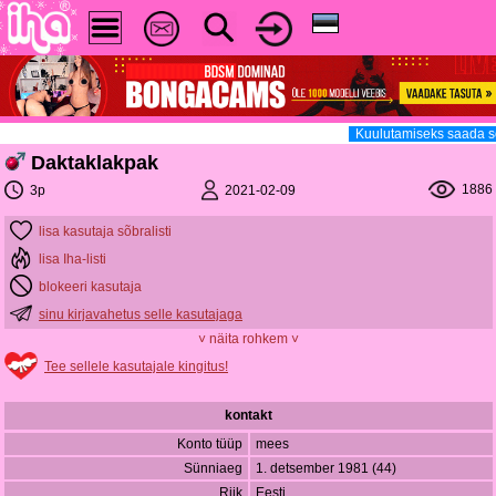
Kuulutamiseks saada sõ
Daktaklakpak
1886
2021-02-09
3p
lisa kasutaja sõbralisti
lisa Iha-listi
blokeeri kasutaja
sinu kirjavahetus selle kasutajaga
˅ näita rohkem ˅
Tee sellele kasutajale kingitus!
kontakt
Konto tüüp
mees
Sünniaeg
1. detsember 1981 (44)
Riik
Eesti