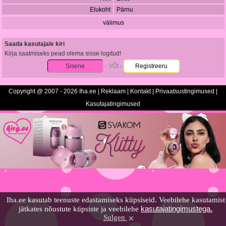
Elukoht
Pärnu
välimus
Saada kasutajale kiri
Kirja saatmiseks pead olema sisse logitud!
Sisene
- VÕI -
Registreeru
Copyright @ 2007 - 2026 Iha.ee |
Reklaam
|
Kontakt
|
Privaatsustingimused
|
Kasutajatingimused
Iha.ee kasutab teenuste edastamiseks küpsiseid. Veebilehe kasutamist
kasutajatingimustega.
jätkates nõustute küpsiste ja veebilehe
Sulgen