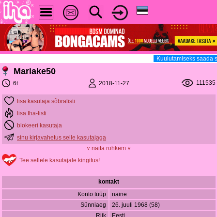
Kuulutamiseks saada s
Mariake50
111535
2018-11-27
6t
lisa kasutaja sõbralisti
lisa Iha-listi
blokeeri kasutaja
sinu kirjavahetus selle kasutajaga
˅ näita rohkem ˅
Tee sellele kasutajale kingitus!
kontakt
Konto tüüp
naine
Sünniaeg
26. juuli 1968 (58)
Riik
Eesti