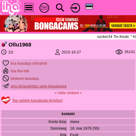
sucker34 Tln-Keskl. *
Ollu1968
26141
2015-10-27
11t
lisa kasutaja sõbralisti
lisa Iha-listi
blokeeri kasutaja
sinu kirjavahetus selle kasutajaga
˅ näita rohkem ˅
Tee sellele kasutajale kingitus!
kontakt
Konto tüüp
mees
Sünniaeg
16. mai 1976 (50)
Riik
Eesti