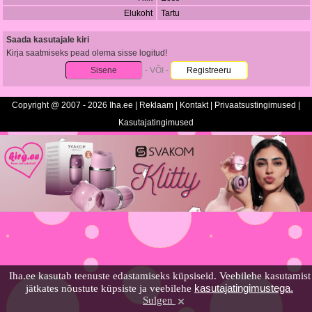
Elukoht
Tartu
Saada kasutajale kiri
Kirja saatmiseks pead olema sisse logitud!
Sisene
- VÕI -
Registreeru
Copyright @ 2007 - 2026 Iha.ee |
Reklaam
|
Kontakt
|
Privaatsustingimused
|
Kasutajatingimused
Iha.ee kasutab teenuste edastamiseks küpsiseid. Veebilehe kasutamist
kasutajatingimustega.
jätkates nõustute küpsiste ja veebilehe
Sulgen