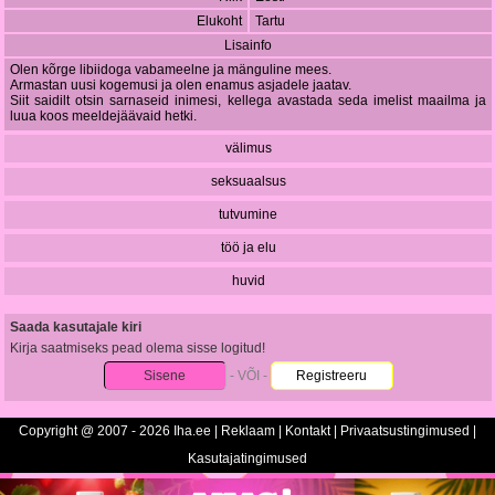
Elukoht
Tartu
Lisainfo
Olen kõrge libiidoga vabameelne ja mänguline mees.
Armastan uusi kogemusi ja olen enamus asjadele jaatav.
Siit saidilt otsin sarnaseid inimesi, kellega avastada seda imelist maailma ja
luua koos meeldejäävaid hetki.
välimus
seksuaalsus
tutvumine
töö ja elu
huvid
Saada kasutajale kiri
Kirja saatmiseks pead olema sisse logitud!
Sisene
- VÕI -
Registreeru
Copyright @ 2007 - 2026 Iha.ee |
Reklaam
|
Kontakt
|
Privaatsustingimused
|
Kasutajatingimused