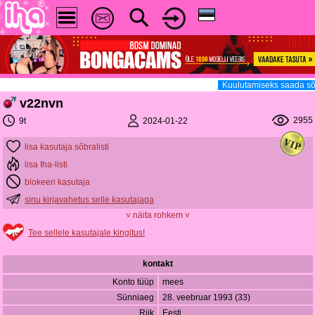
Kuulutamiseks saada sõ
v22nvn
2955
2024-01-22
9t
lisa kasutaja sõbralisti
lisa Iha-listi
blokeeri kasutaja
sinu kirjavahetus selle kasutajaga
˅ näita rohkem ˅
Tee sellele kasutajale kingitus!
kontakt
Konto tüüp
mees
Sünniaeg
28. veebruar 1993 (33)
Riik
Eesti