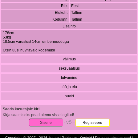
Riik
Eesti
Elukoht
Tallinn
Kodulinn
Tallinn
Lisainfo
178cm
53kg
18.5cm varustust 14cm umbermooduga
Otsin uusi huvitavaid kogemusi
välimus
seksuaalsus
tutvumine
töö ja elu
huvid
Saada kasutajale kiri
Kirja saatmiseks pead olema sisse logitud!
Sisene
- VÕI -
Registreeru