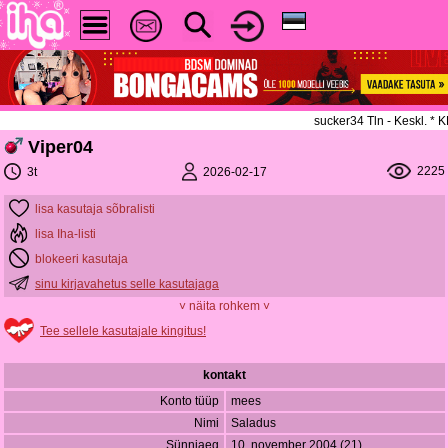
sucker34 Tln - Keskl. *
Viper04
2225
2026-02-17
3t
lisa kasutaja sõbralisti
lisa Iha-listi
blokeeri kasutaja
sinu kirjavahetus selle kasutajaga
˅ näita rohkem ˅
Tee sellele kasutajale kingitus!
kontakt
Konto tüüp
mees
Nimi
Saladus
Sünniaeg
10. november 2004 (21)