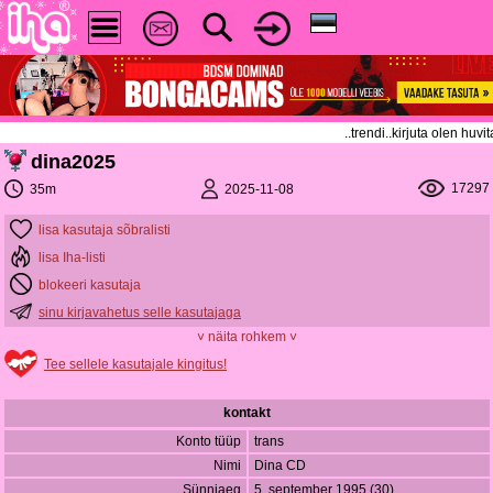
..trendi..kirjuta olen hu
dina2025
17297
2025-11-08
35m
lisa kasutaja sõbralisti
lisa Iha-listi
blokeeri kasutaja
sinu kirjavahetus selle kasutajaga
˅ näita rohkem ˅
Tee sellele kasutajale kingitus!
kontakt
Konto tüüp
trans
Nimi
Dina CD
Sünniaeg
5. september 1995 (30)