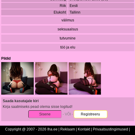
Riik
Eesti
Elukoht
Tallinn
välimus
seksuaalsus
tutvumine
töö ja elu
Pildid
Saada kasutajale kiri
Kirja saatmiseks pead olema sisse logitud!
Sisene
- VÕI -
Registreeru
Copyright @ 2007 - 2026 Iha.ee |
Reklaam
|
Kontakt
|
Privaatsustingimused
|