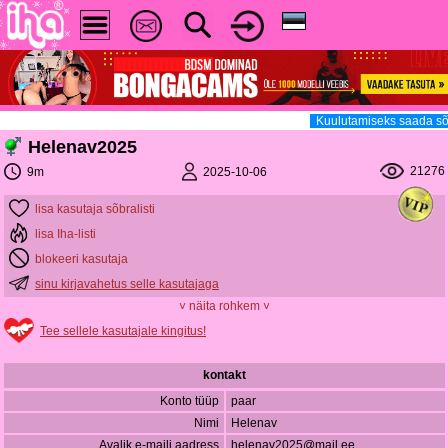
Kuulutamiseks saada sõ
Helenav2025
21276
2025-10-06
9m
lisa kasutaja sõbralisti
lisa Iha-listi
blokeeri kasutaja
sinu kirjavahetus selle kasutajaga
˅ näita rohkem ˅
Tee sellele kasutajale kingitus!
kontakt
Konto tüüp
paar
Nimi
Helenav
Avalik e-maili aadress
helenav2025@mail.ee