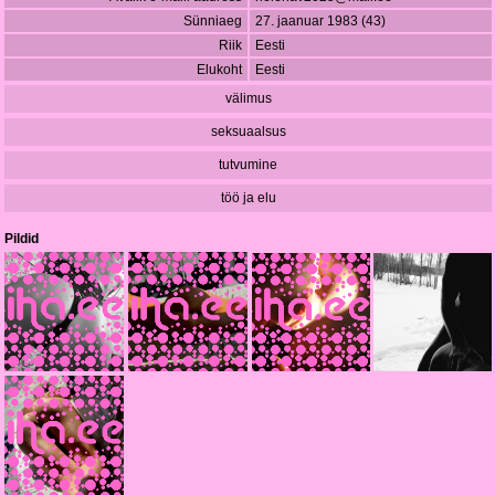
Sünniaeg
27. jaanuar 1983 (43)
Riik
Eesti
Elukoht
Eesti
välimus
seksuaalsus
tutvumine
töö ja elu
Pildid