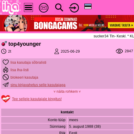
sucker34 Tln- Keskl. * 
top4younger
2847
2025-06-29
2t
lisa kasutaja sõbralisti
lisa Iha-listi
blokeeri kasutaja
sinu kirjavahetus selle kasutajaga
˅ näita rohkem ˅
Tee sellele kasutajale kingitus!
kontakt
Konto tüüp
mees
Sünniaeg
5. august 1988 (38)
Riik
Eesti