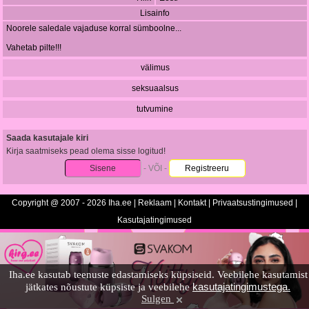
Lisainfo
Noorele saledale vajaduse korral sümboolne...
Vahetab pilte!!!
välimus
seksuaalsus
tutvumine
Saada kasutajale kiri
Kirja saatmiseks pead olema sisse logitud!
Sisene
- VÕI -
Registreeru
Copyright @ 2007 - 2026 Iha.ee |
Reklaam
|
Kontakt
|
Privaatsustingimused
|
Kasutajatingimused
Iha.ee kasutab teenuste edastamiseks küpsiseid. Veebilehe kasutamist
kasutajatingimustega.
jätkates nõustute küpsiste ja veebilehe
Sulgen