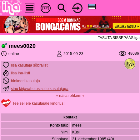
TASUTA SISSEPÄÄS igal ree
mees0020
48086
2015-09-23
online
lisa kasutaja sõbralisti
lisa Iha-listi
blokeeri kasutaja
sinu kirjavahetus selle kasutajaga
˅ näita rohkem ˅
Tee sellele kasutajale kingitus!
kontakt
Konto tüüp
mees
Nimi
Küsi
Sünniaeg
31. detsember 1985 (40)