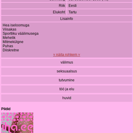
Riik
Eesti
Elukoht
Tartu
Lisainfo
Hea iseloomuga
Viisakas
Sportliku väälimusega
Mehelik
Mitmekülgne
Puhas
Diiskretne
Aus
˅ näita rohkem ˅
Otsekohane
välimus
Stabiilne
Kindel mees
seksuaalsus
Ei toeta prostitutsiooni.
tutvumine
töö ja elu
huvid
Pildid