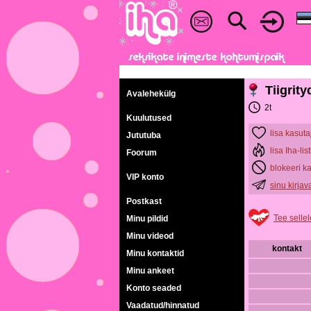
Tiigrity
Avalehekülg
2t
Kuulutused
lisa kasuta
Jututuba
lisa Iha-list
Foorum
blokeeri k
VIP konto
sinu kirja
Postkast
Tee sellel
Minu pildid
Minu videod
kontakt
Minu kontaktid
Minu ankeet
Konto seaded
Vaadatud/hinnatud