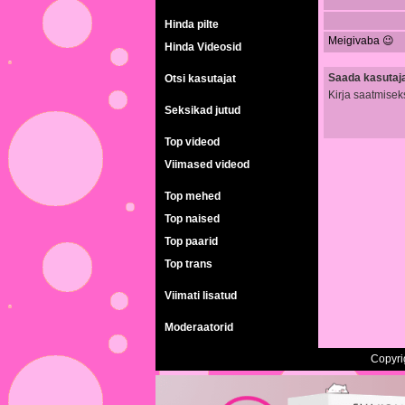
Hinda pilte
Meigivaba 😉
Hinda Videosid
Saada kasutajal
Otsi kasutajat
Kirja saatmisek
Seksikad jutud
Top videod
Viimased videod
Top mehed
Top naised
Top paarid
Top trans
Viimati lisatud
Moderaatorid
Copyri