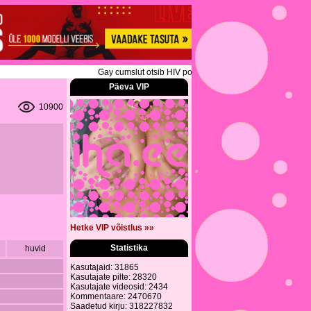
Gay cumslut otsib HIV positiivset meest kes mind ilma k
Päeva VIP
10900
Hetke VIP võistlus »»
Statistika
huvid
Kasutajaid: 31865
Kasutajate pilte: 28320
Kasutajate videosid: 2434
Kommentaare: 2470670
Saadetud kirju: 318227832