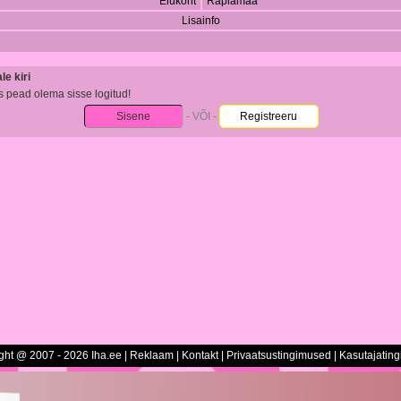
Elukoht
Raplamaa
Lisainfo
e kiri
s pead olema sisse logitud!
Sisene
- VÕI -
Registreeru
ght @ 2007 - 2026 Iha.ee |
Reklaam
|
Kontakt
|
Privaatsustingimused
|
Kasutajatin