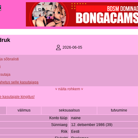
druk
2026-06-05
ja sõbralisti
i
asutaja
vahetus selle kasutajaga
˅ näita rohkem ˅
e kasutajale kingitus!
välimus
seksuaalsus
tutvumine
Konto tüüp
naine
Sünniaeg
12. detsember 1986 (39)
Riik
Eesti