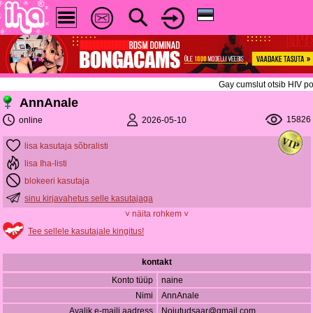
Gay cumslut otsib HIV po
AnnAnale
15826
2026-05-10
online
lisa kasutaja sõbralisti
lisa Iha-listi
blokeeri kasutaja
sinu kirjavahetus selle kasutajaga
˅ näita rohkem ˅
Tee sellele kasutajale kingitus!
kontakt
Konto tüüp
naine
Nimi
AnnAnale
Avalik e-maili aadress
Noiutudsaar@gmail.com