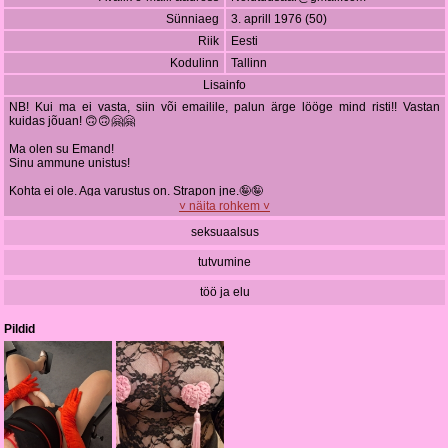
Sünniaeg
3. aprill 1976 (50)
Riik
Eesti
Kodulinn
Tallinn
Lisainfo
NB! Kui ma ei vasta, siin või emailile, palun ärge lööge mind risti!! Vastan
kuidas jõuan! 🙃🙃🤗🤗
Ma olen su Emand!
Sinu ammune unistus!
Kohta ei ole. Aga varustus on. Strapon jne.🤪🤪
Lopsaka figuuriga. Suure rinnaga.
˅ näita rohkem ˅
Kui sa kirjutad emaili, palun, anna teada, kes sa ihas oled ja mis sa tahad! Ma
seksuaalsus
ei viitsi ühesõnalisi kirju vahetada. Hoiame, palun, aega kokku! 🙃
tutvumine
töö ja elu
Pildid