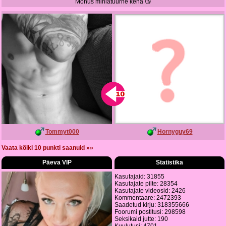
Mõnus miniatuurne keha 😘
Tommyt000
Hornyguy69
Vaata kõiki 10 punkti saanuid »»
Päeva VIP
Statistika
Kasutajaid: 31855
Kasutajate pilte: 28354
Kasutajate videosid: 2426
Kommentaare: 2472393
Saadetud kirju: 318355666
Foorumi postitusi: 298598
Seksikaid jutte: 190