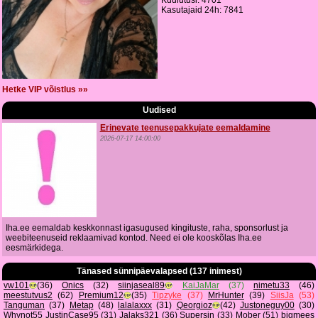
Kuulutusi: 4701
Kasutajaid 24h: 7841
Hetke VIP võistlus »»
Uudised
Erinevate teenusepakkujate eemaldamine
2026-07-17 14:00:00
Iha.ee eemaldab keskkonnast igasugused kingituste, raha, sponsorlust ja
weebiteenuseid reklaamivad kontod. Need ei ole kooskõlas Iha.ee
eesmärkidega.
Tänased sünnipäevalapsed (137 inimest)
vw101
(36)
Onics
(32)
siinjaseal89
KaiJaMar
(37)
nimetu33
(46)
meestutvus2
(62)
Premium12
(35)
Tipzyke
(37)
MrHunter
(39)
SiisJa
(53)
Tanguman
(37)
Metap
(48)
lalalaxxx
(31)
Qeorgioz
(42)
Justoneguy00
(30)
Whynot55
JustinCase95
(31)
Jalaks321
(36)
Supersin
(33)
Mober
(51)
bigmees