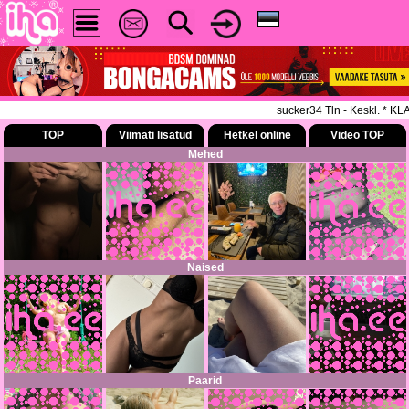
sucker34 Tln - Keskl. * KLA
TOP
Viimati lisatud
Hetkel online
Video TOP
Mehed
Naised
Paarid