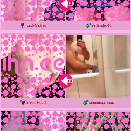
LadyMalina
estlander66
InYourHead
sinuomaarmas