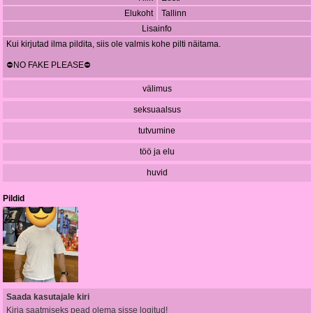
Elukoht
Tallinn
Lisainfo
Kui kirjutad ilma pildita, siis ole valmis kohe pilti näitama.
⛔️NO FAKE PLEASE⛔️
välimus
seksuaalsus
tutvumine
töö ja elu
huvid
Pildid
Saada kasutajale kiri
Kirja saatmiseks pead olema sisse logitud!