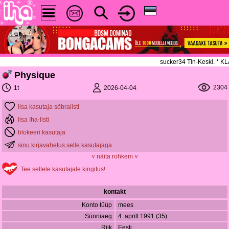
sucker34 Tln-Keskl. * 
Physique
2304
2026-04-04
1t
lisa kasutaja sõbralisti
lisa Iha-listi
blokeeri kasutaja
sinu kirjavahetus selle kasutajaga
˅ näita rohkem ˅
Tee sellele kasutajale kingitus!
kontakt
Konto tüüp
mees
Sünniaeg
4. aprill 1991 (35)
Riik
Eesti