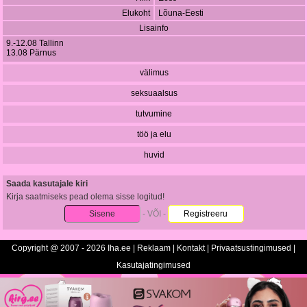
Elukoht
Lõuna-Eesti
Lisainfo
9.-12.08 Tallinn
13.08 Pärnus
välimus
seksuaalsus
tutvumine
töö ja elu
huvid
Saada kasutajale kiri
Kirja saatmiseks pead olema sisse logitud!
Sisene
- VÕI -
Registreeru
Copyright @ 2007 - 2026 Iha.ee |
Reklaam
|
Kontakt
|
Privaatsustingimused
|
Kasutajatingimused