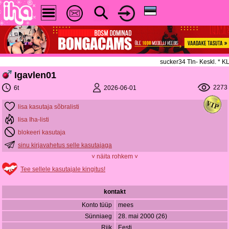
sucker34 Tln- Keskl. * 
Igavlen01
2273
2026-06-01
6t
lisa kasutaja sõbralisti
lisa Iha-listi
blokeeri kasutaja
sinu kirjavahetus selle kasutajaga
˅ näita rohkem ˅
Tee sellele kasutajale kingitus!
kontakt
Konto tüüp
mees
Sünniaeg
28. mai 2000 (26)
Riik
Eesti