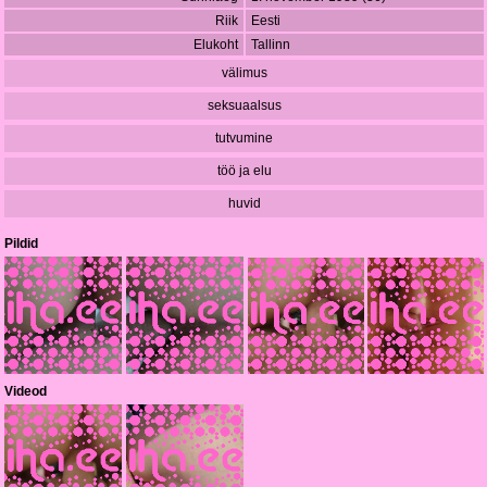
Riik
Eesti
Elukoht
Tallinn
välimus
seksuaalsus
tutvumine
töö ja elu
huvid
Pildid
Videod