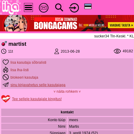
sucker34 Tln-Keskl. *
martist
49182
2013-06-28
11t
lisa kasutaja sõbralisti
lisa Iha-listi
blokeeri kasutaja
sinu kirjavahetus selle kasutajaga
˅ näita rohkem ˅
Tee sellele kasutajale kingitus!
kontakt
Konto tüüp
mees
Nimi
Martis
Sünniaeg
3. aprill 1974 (52)