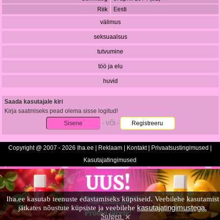
Riik
Eesti
välimus
seksuaalsus
tutvumine
töö ja elu
huvid
Saada kasutajale kiri
Kirja saatmiseks pead olema sisse logitud!
Sisene
- VÕI -
Registreeru
Copyright @ 2007 - 2026 Iha.ee |
Reklaam
|
Kontakt
|
Privaatsustingimused
|
Kasutajatingimused
Iha.ee kasutab teenuste edastamiseks küpsiseid. Veebilehe kasutamist
kasutajatingimustega.
jätkates nõustute küpsiste ja veebilehe
Sulgen