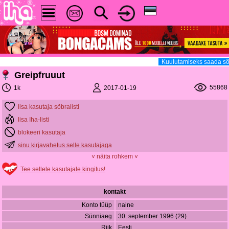
Kuulutamiseks saada sõn
Greipfruuut
55868
2017-01-19
1k
lisa kasutaja sõbralisti
lisa Iha-listi
blokeeri kasutaja
sinu kirjavahetus selle kasutajaga
˅ näita rohkem ˅
Tee sellele kasutajale kingitus!
kontakt
Konto tüüp
naine
Sünniaeg
30. september 1996 (29)
Riik
Eesti