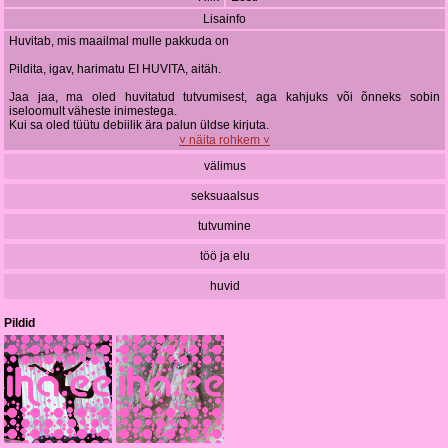
Lisainfo
Huvitab, mis maailmal mulle pakkuda on
Pildita, igav, harimatu EI HUVITA, aitäh.
Jaa jaa, ma oled huvitatud tutvumisest, aga kahjuks või õnneks sobin
iseloomult väheste inimestega.
Kui sa oled tüütu debiilik ära palun üldse kirjuta.
˅ näita rohkem ˅
Minu arust on Iha väga tore platvorm oma seksuaalsuse
välimus
väljendamiseks/väljaelamiseks, kui igapäevases elus ei anta meile vahel
selleks sobivaid tingimusi.
seksuaalsus
Mulle meeldib kuulata ja vahel rääkida ja tihti nautida looduselaule.. laineid ja
linde ja metsa ja üldse...
tutvumine
Meeldib hea muusika, hea vestlus, hea toit, head tunded ühesõnaga.
töö ja elu
huvid
Pildid