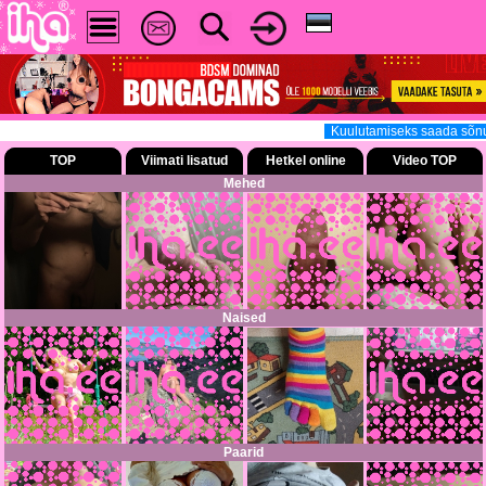
Kuulutamiseks saada sõnum 
TOP
Viimati lisatud
Hetkel online
Video TOP
Mehed
Naised
Paarid