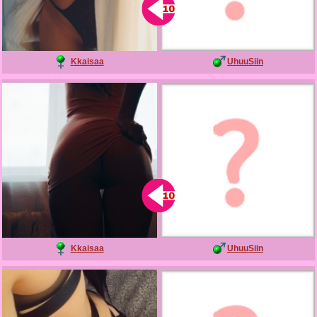
Kkaisaa
UhuuSiin
Kkaisaa
UhuuSiin