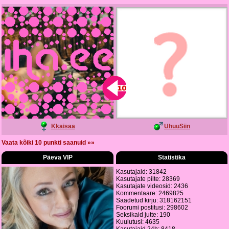
Kkaisaa
UhuuSiin
Vaata kõiki 10 punkti saanuid »»
Päeva VIP
Statistika
Kasutajaid: 31842
Kasutajate pilte: 28369
Kasutajate videosid: 2436
Kommentaare: 2469825
Saadetud kirju: 318162151
Foorumi postitusi: 298602
Seksikaid jutte: 190
Kuulutusi: 4635