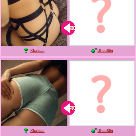
Kkaisaa
UhuuSiin
Kkaisaa
UhuuSiin