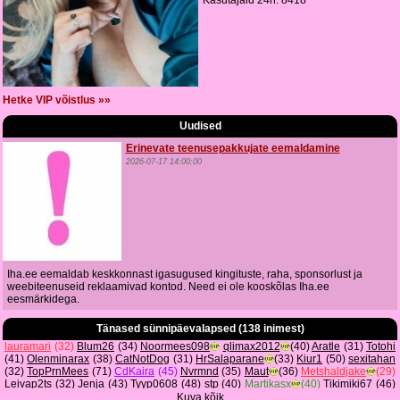
Kasutajaid 24h: 8418
Hetke VIP võistlus »»
Uudised
Erinevate teenusepakkujate eemaldamine
2026-07-17 14:00:00
Iha.ee eemaldab keskkonnast igasugused kingituste, raha, sponsorlust ja
weebiteenuseid reklaamivad kontod. Need ei ole kooskõlas Iha.ee
eesmärkidega.
Tänased sünnipäevalapsed (138 inimest)
lauramari
(32)
Blum26
(34)
Noormees098
qlimax2012
(40)
Aratle
(31)
Totohi
(41)
Olenminarax
(38)
CatNotDog
(31)
HrSalaparane
(33)
Kiur1
(50)
sexitahan
(32)
TopPrnMees
(71)
CdKaira
(45)
Nvrmnd
(35)
Maut
(36)
Metshaldjake
(29)
Leivap2ts
(32)
Jenja
(43)
Tyyp0608
(48)
stp
(40)
Martikasx
(40)
Tikimiki67
(46)
aikuxx
(52)
Lihtnemiis
(47)
rirevv
(50)
Klemmmmm
(34)
Race11
(36)
... Kuva kõik ...