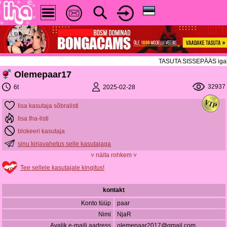
TASUTA SISSEPÄÄS igal ree
Olemepaar17
32937
2025-02-28
6t
lisa kasutaja sõbralisti
lisa Iha-listi
blokeeri kasutaja
sinu kirjavahetus selle kasutajaga
˅ näita rohkem ˅
Tee sellele kasutajale kingitus!
kontakt
Konto tüüp
paar
Nimi
NjaR
Avalik e-maili aadress
olemepaar2017@gmail.com