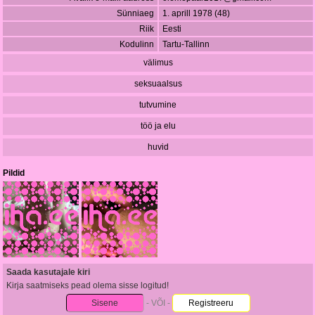
Sünniaeg
1. aprill 1978 (48)
Riik
Eesti
Kodulinn
Tartu-Tallinn
välimus
seksuaalsus
tutvumine
töö ja elu
huvid
Pildid
Saada kasutajale kiri
Kirja saatmiseks pead olema sisse logitud!
Sisene
- VÕI -
Registreeru