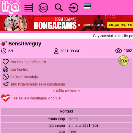
Gay cumslut otsib HIV po
Sensitiveguy
1392
2021-09-04
22t
lisa kasutaja sõbralisti
lisa Iha-listi
blokeeri kasutaja
sinu kirjavahetus selle kasutajaga
˅ näita rohkem ˅
Tee sellele kasutajale kingitus!
kontakt
Konto tüüp
mees
Sünniaeg
2. märts 1991 (35)
Riik
Eesti