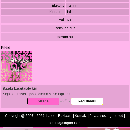
Elukoht
Tallinn
Kodulinn
tallinn
välimus
seksuaalsus
tutvumine
Pildid
Saada kasutajale kiri
Kirja saatmiseks pead olema sisse logitud!
Sisene
- VÕI -
Registreeru
Copyright @ 2007 - 2026 Iha.ee |
Reklaam
|
Kontakt
|
Privaatsustingimused
|
Kasutajatingimused