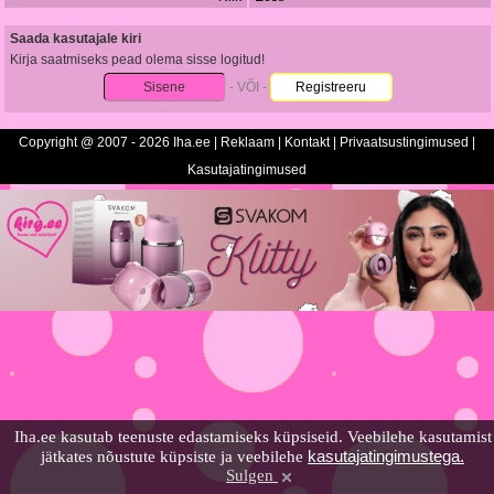
Saada kasutajale kiri
Kirja saatmiseks pead olema sisse logitud!
Sisene
- VÕI -
Registreeru
Copyright @ 2007 - 2026 Iha.ee |
Reklaam
|
Kontakt
|
Privaatsustingimused
|
Kasutajatingimused
Iha.ee kasutab teenuste edastamiseks küpsiseid. Veebilehe kasutamist
kasutajatingimustega.
jätkates nõustute küpsiste ja veebilehe
Sulgen