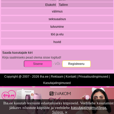
Elukoht
Tallinn
välimus
seksuaalsus
tutvumine
töö ja elu
huvid
Saada kasutajale kiri
Kirja saatmiseks pead olema sisse logitud!
Sisene
- VÕI -
Registreeru
Copyright @ 2007 - 2026 Iha.ee |
Reklaam
|
Kontakt
|
Privaatsustingimused
|
Kasutajatingimused
Iha.ee kasutab teenuste edastamiseks küpsiseid. Veebilehe kasutamist
kasutajatingimustega.
jätkates nõustute küpsiste ja veebilehe
Sulgen