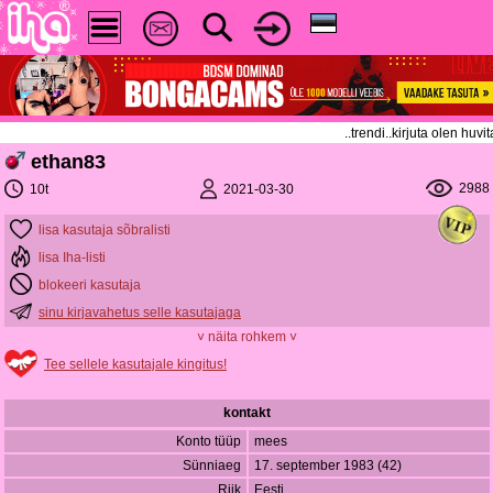
..trendi..kirjuta olen hu
ethan83
2988
2021-03-30
10t
lisa kasutaja sõbralisti
lisa Iha-listi
blokeeri kasutaja
sinu kirjavahetus selle kasutajaga
˅ näita rohkem ˅
Tee sellele kasutajale kingitus!
kontakt
Konto tüüp
mees
Sünniaeg
17. september 1983 (42)
Riik
Eesti