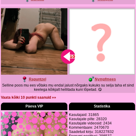
Rapuntzel
Nympfmees
Selline poos mu ees võtaks mu endal jalust nõrgaks kukuks su selja taha et sind
keelega kõikjalt hellitada kuni lõpetad. 😋
Vaata kõiki 10 punkti saanuid »»
Päeva VIP
Statistika
Kasutajaid: 31865
Kasutajate pilte: 28320
Kasutajate videosid: 2434
Kommentaare: 2470670
Saadetud kirju: 318227832