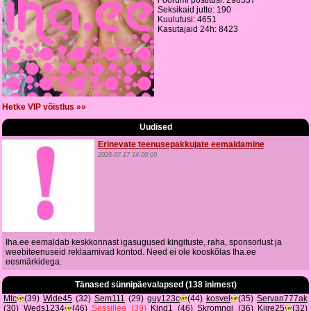
Foorumi postitusi: 298537
Seksikaid jutte: 190
Kuulutusi: 4651
Kasutajaid 24h: 8423
Hetke VIP võistlus »»
Uudised
Erinevate teenusepakkujate eemaldamine
2026-07-17 14:00:00
Iha.ee eemaldab keskkonnast igasugused kingituste, raha, sponsorlust ja
weebiteenuseid reklaamivad kontod. Need ei ole kooskõlas Iha.ee
eesmärkidega.
Tänased sünnipäevalapsed (138 inimest)
Mtc
(39)
Wide45
(32)
Sem111
(29)
guy123c
(44)
kosvel
(35)
Servan777ak
(30)
Weds1234
(46)
Sessillee
(39)
Kind1
(46)
Skromnqj
(36)
Kiire25
(32)