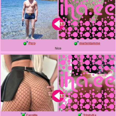
Pero
martentamme
Nice
Carollla
TrInityKa