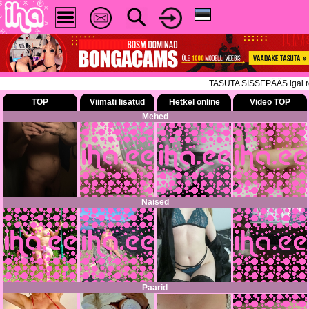
TASUTA SISSEPÄÄS igal reedel 
TOP
Viimati lisatud
Hetkel online
Video TOP
Mehed
Naised
Paarid