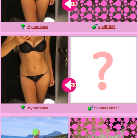
Mysterioust
aprill1985
Mysterioust
Sanderkaks23