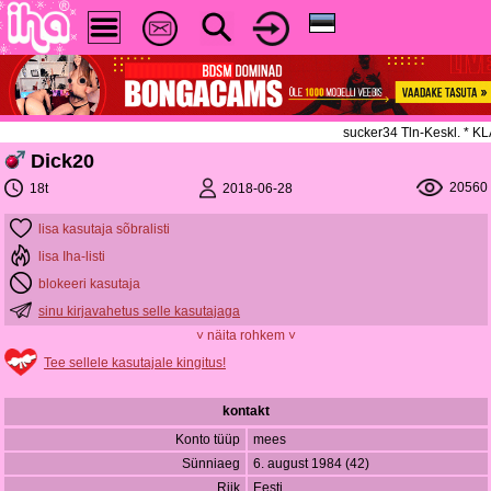
sucker34 Tln-Keskl. * 
Dick20
20560
2018-06-28
18t
lisa kasutaja sõbralisti
lisa Iha-listi
blokeeri kasutaja
sinu kirjavahetus selle kasutajaga
˅ näita rohkem ˅
Tee sellele kasutajale kingitus!
kontakt
Konto tüüp
mees
Sünniaeg
6. august 1984 (42)
Riik
Eesti