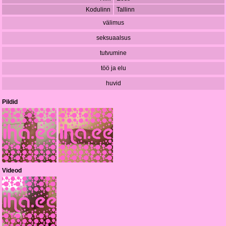
Kodulinn
Tallinn
välimus
seksuaalsus
tutvumine
töö ja elu
huvid
Pildid
Videod