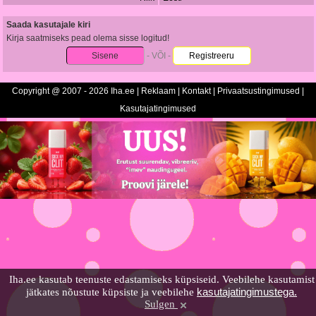
Saada kasutajale kiri
Kirja saatmiseks pead olema sisse logitud!
Sisene
- VÕI -
Registreeru
Copyright @ 2007 - 2026 Iha.ee |
Reklaam
|
Kontakt
|
Privaatsustingimused
|
Kasutajatingimused
Iha.ee kasutab teenuste edastamiseks küpsiseid. Veebilehe kasutamist
kasutajatingimustega.
jätkates nõustute küpsiste ja veebilehe
Sulgen