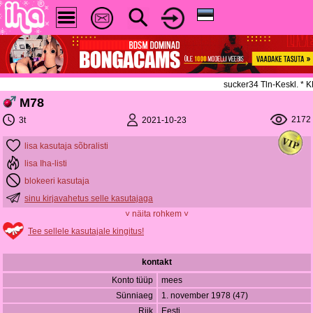
sucker34 Tln-Keskl. *
M78
2172
2021-10-23
3t
lisa kasutaja sõbralisti
lisa Iha-listi
blokeeri kasutaja
sinu kirjavahetus selle kasutajaga
˅ näita rohkem ˅
Tee sellele kasutajale kingitus!
kontakt
Konto tüüp
mees
Sünniaeg
1. november 1978 (47)
Riik
Eesti