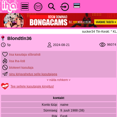
sucker34 Tln-Keskl. * 
Blondtln36
96074
2024-08-21
5p
lisa kasutaja sõbralisti
lisa Iha-listi
blokeeri kasutaja
sinu kirjavahetus selle kasutajaga
˅ näita rohkem ˅
Tee sellele kasutajale kingitus!
kontakt
Konto tüüp
naine
Sünniaeg
9. juuli 1988 (38)
Riik
Eesti