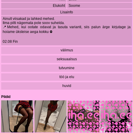
Elukoht
Soome
Lisainfo
Ainult viisakad ja lahked mehed.
Ilma pilti nägemata pole soov suhelda.
📍Mehed, kui ootate odavat ja tasuta varianti, siis palun ärge kirjutage ja
hoiame üksteise aega kokku ⛔️
02.08 Fin
välimus
seksuaalsus
tutvumine
töö ja elu
huvid
Pildid