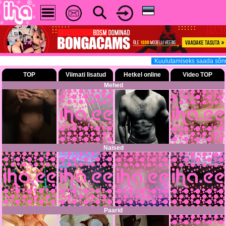
Kuulutamiseks saada sõnum (
TOP
Viimati lisatud
Hetkel online
Video TOP
Mehed
Naised
Paarid