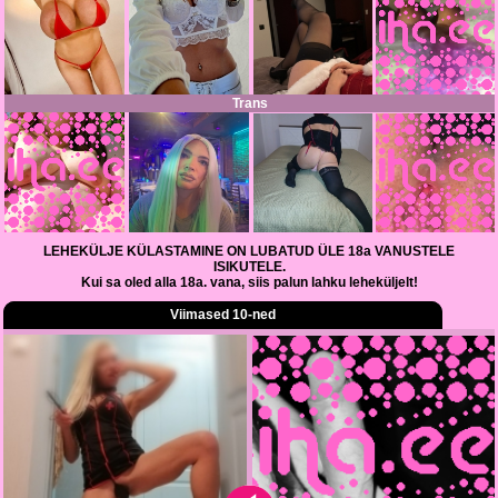
Trans
LEHEKÜLJE KÜLASTAMINE ON LUBATUD ÜLE 18a VANUSTELE
ISIKUTELE.
Kui sa oled alla 18a. vana, siis palun lahku leheküljelt!
Viimased 10-ned