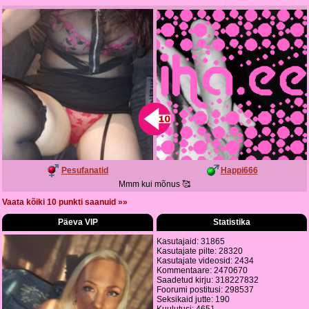
Pesufanatid
Happi666
Mmm kui mõnus 🥰
Vaata kõiki 10 punkti saanuid »»
Päeva VIP
Statistika
Kasutajaid: 31865
Kasutajate pilte: 28320
Kasutajate videosid: 2434
Kommentaare: 2470670
Saadetud kirju: 318227832
Foorumi postitusi: 298537
Seksikaid jutte: 190