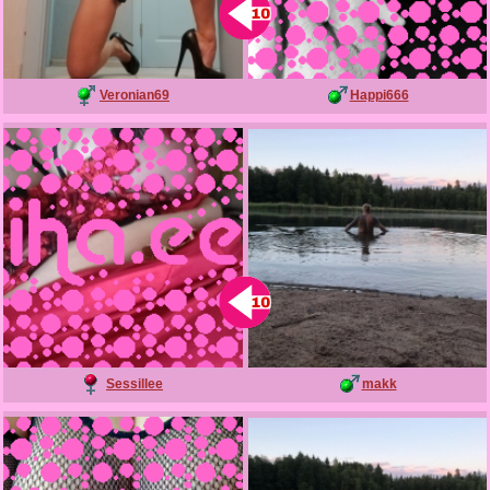
Veronian69
Happi666
Sessillee
makk