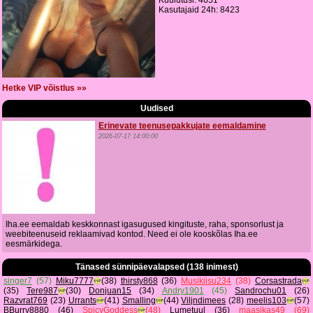
Kuulutusi: 4651
Kasutajaid 24h: 8423
Hetke VIP võistlus »»
Uudised
Erinevate teenusepakkujate eemaldamine
2026-07-17 14:00:00
Iha.ee eemaldab keskkonnast igasugused kingituste, raha, sponsorlust ja
weebiteenuseid reklaamivad kontod. Need ei ole kooskõlas Iha.ee
eesmärkidega.
Tänased sünnipäevalapsed (138 inimest)
singer7
(57)
Miku7777
(38)
thirsty868
(36)
Musikiisu234
(38)
Corsastrada
(35)
Tere987
(30)
Donjuan15
(34)
Andry1901
(45)
Sandrochu01
(26)
Razvrat769
(23)
Urrants
(41)
Smalling
(44)
Viljndimees
(28)
meelis103
(57)
BBurry8880
(46)
SpicyGoddess
(48)
Lumetuul
(36)
maasikas49
(69)