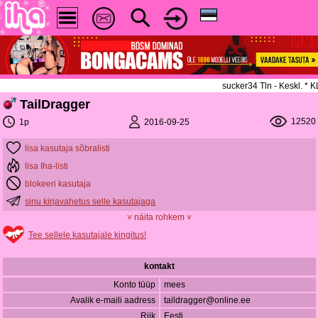
sucker34 Tln - Keskl. *
TailDragger
12520
2016-09-25
1p
lisa kasutaja sõbralisti
lisa Iha-listi
blokeeri kasutaja
sinu kirjavahetus selle kasutajaga
˅ näita rohkem ˅
Tee sellele kasutajale kingitus!
kontakt
Konto tüüp
mees
Avalik e-maili aadress
taildragger@online.ee
Riik
Eesti