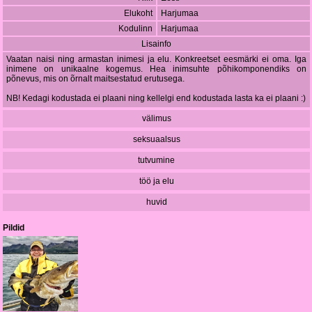
Elukoht
Harjumaa
Kodulinn
Harjumaa
Lisainfo
Vaatan naisi ning armastan inimesi ja elu. Konkreetset eesmärki ei oma. Iga
inimene on unikaalne kogemus. Hea inimsuhte põhikomponendiks on
põnevus, mis on õrnalt maitsestatud erutusega.
NB! Kedagi kodustada ei plaani ning kellelgi end kodustada lasta ka ei plaani :)
välimus
seksuaalsus
tutvumine
töö ja elu
huvid
Pildid