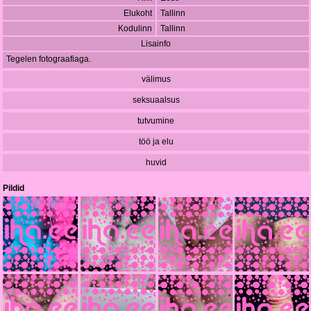
Elukoht
Tallinn
Kodulinn
Tallinn
Lisainfo
Tegelen fotograafiaga.
välimus
seksuaalsus
tutvumine
töö ja elu
huvid
Pildid