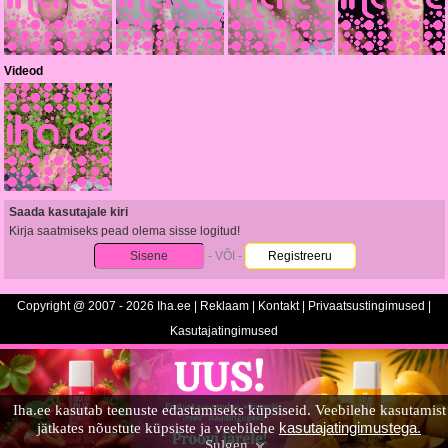
Videod
Saada kasutajale kiri
Kirja saatmiseks pead olema sisse logitud!
Sisene
- VÕI -
Registreeru
Copyright @ 2007 - 2026 Iha.ee |
Reklaam
|
Kontakt
|
Privaatsustingimused
|
Kasutajatingimused
Iha.ee kasutab teenuste edastamiseks küpsiseid. Veebilehe kasutamist
kasutajatingimustega.
jätkates nõustute küpsiste ja veebilehe
Sulgen