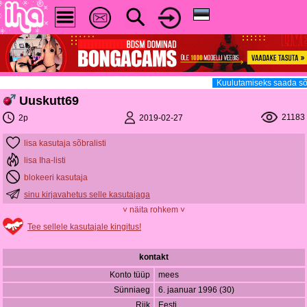
Kuulutamiseks saada sõn
Uuskutt69
21183
2019-02-27
2p
lisa kasutaja sõbralisti
lisa Iha-listi
blokeeri kasutaja
sinu kirjavahetus selle kasutajaga
˅ näita rohkem ˅
Tee sellele kasutajale kingitus!
kontakt
Konto tüüp
mees
Sünniaeg
6. jaanuar 1996 (30)
Riik
Eesti