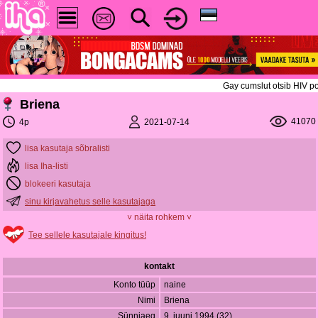
Gay cumslut otsib HIV po
Briena
41070
2021-07-14
4p
lisa kasutaja sõbralisti
lisa Iha-listi
blokeeri kasutaja
sinu kirjavahetus selle kasutajaga
˅ näita rohkem ˅
Tee sellele kasutajale kingitus!
kontakt
Konto tüüp
naine
Nimi
Briena
Sünniaeg
9. juuni 1994 (32)