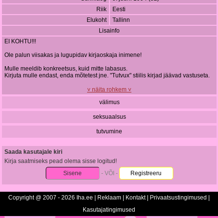
Riik
Eesti
Elukoht
Tallinn
Lisainfo
EI KOHTU!!!
Ole palun viisakas ja lugupidav kirjaoskaja inimene!
Mulle meeldib konkreetsus, kuid mitte labasus.
Kirjuta mulle endast, enda mõtetest jne. "Tutvux" stiilis kirjad jäävad vastuseta.
Lisaks. Vastan vaid kirjadele, millele ise soovin. Lõputud "miks ei vasta" kirjad
˅ näita rohkem ˅
ei toimi, sest järelikult on mitte vastamiseks põhjus ja ma ei näe mõtet tühja
välimus
auku oma aega kulutada. Chilli ellusuhtumisega inimestega on vastupidiselt
väga äge suhelda!
seksuaalsus
tutvumine
Saada kasutajale kiri
Kirja saatmiseks pead olema sisse logitud!
Sisene
- VÕI -
Registreeru
Copyright @ 2007 - 2026 Iha.ee |
Reklaam
|
Kontakt
|
Privaatsustingimused
|
Kasutajatingimused