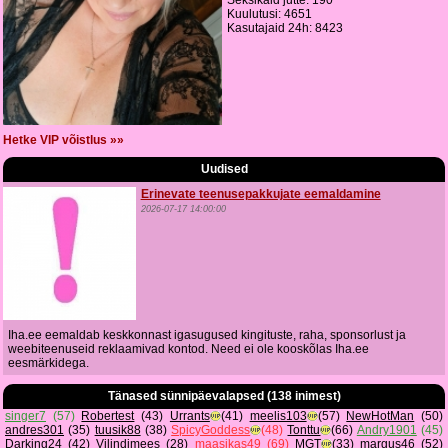
Seksikaid jutte: 190
Kuulutusi: 4651
Kasutajaid 24h: 8423
Hetke VIP võistlus »»
Uudised
Erinevate teenusepakkujate eemaldamine
2026-07-17 14:00:00
Iha.ee eemaldab keskkonnast igasugused kingituste, raha, sponsorlust ja
weebiteenuseid reklaamivad kontod. Need ei ole kooskõlas Iha.ee
eesmärkidega.
Tänased sünnipäevalapsed (138 inimest)
singer7
(57)
Robertest
(43)
Urrants
(41)
meelis103
(57)
NewHotMan
(50)
andres301
(35)
tuusik88
(38)
SpicyGoddess
(48)
Tonttu
(66)
Andry1901
(45)
Darking24
(42)
Viljndimees
(28)
maasikas49
(69)
MGT
(33)
margus46
(52)