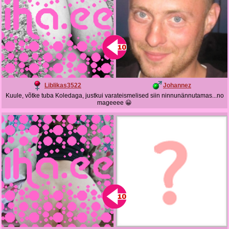
Liblikas3522
Johannez
Kuule, võtke tuba Koledaga, justkui varateismelised siin ninnunännutamas...no
mageeee 😀