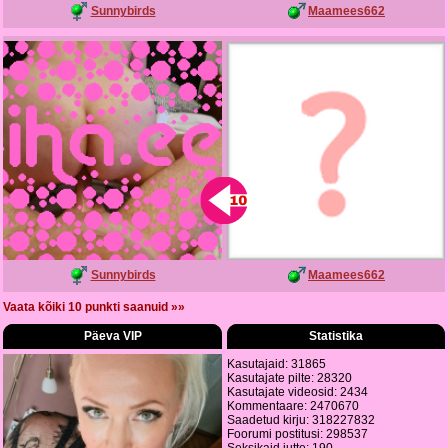
Sunnybirds
Maamees662
Sunnybirds
Maamees662
Vaata kõiki 10 punkti saanuid »»
Päeva VIP
Statistika
Kasutajaid: 31865
Kasutajate pilte: 28320
Kasutajate videosid: 2434
Kommentaare: 2470670
Saadetud kirju: 318227832
Foorumi postitusi: 298537