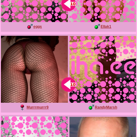
eggs
Ellak1
Murrrmurrr9
RandyMarsh