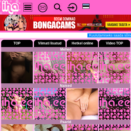
Kuulutamiseks saada sõnum 
TOP
Viimati lisatud
Hetkel online
Video TOP
Mehed
Naised
Paarid