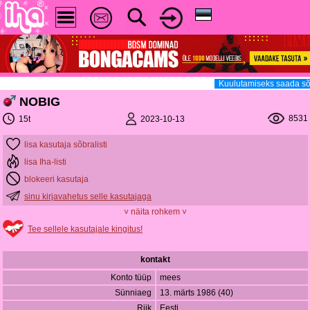
Kuulutamiseks saada sõ
NOBIG
8531
2023-10-13
15t
lisa kasutaja sõbralisti
lisa Iha-listi
blokeeri kasutaja
sinu kirjavahetus selle kasutajaga
˅ näita rohkem ˅
Tee sellele kasutajale kingitus!
kontakt
Konto tüüp
mees
Sünniaeg
13. märts 1986 (40)
Riik
Eesti