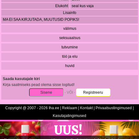
Elukoht
seal kus vaja
Lisainfo
MA EI SAA KIRJUTADA, MUUTUSID POPIKS!
välimus
seksuaalsus
tutvumine
töö ja elu
huvid
Saada kasutajale kiri
Kirja saatmiseks pead olema sisse logitud!
Sisene
- VÕI -
Registreeru
Copyright @ 2007 - 2026 Iha.ee |
Reklaam
|
Kontakt
|
Privaatsustingimused
|
Kasutajatingimused