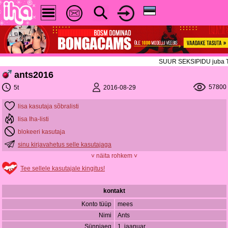
SUUR SEKSIPIDU juba TÄNA!
ants2016
57800
2016-08-29
5t
lisa kasutaja sõbralisti
lisa Iha-listi
blokeeri kasutaja
sinu kirjavahetus selle kasutajaga
˅ näita rohkem ˅
Tee sellele kasutajale kingitus!
kontakt
Konto tüüp
mees
Nimi
Ants
Sünniaeg
1. jaanuar