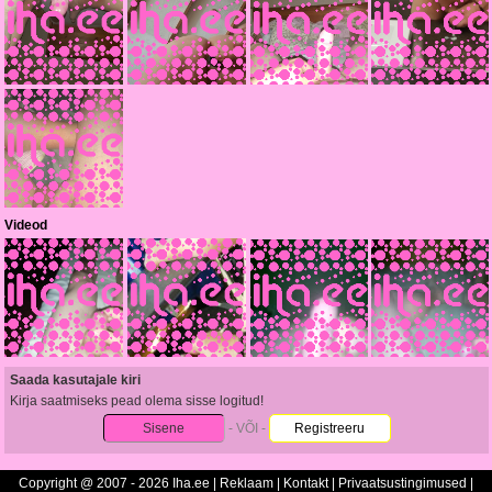
Videod
Saada kasutajale kiri
Kirja saatmiseks pead olema sisse logitud!
Sisene
- VÕI -
Registreeru
Copyright @ 2007 - 2026 Iha.ee |
Reklaam
|
Kontakt
|
Privaatsustingimused
|