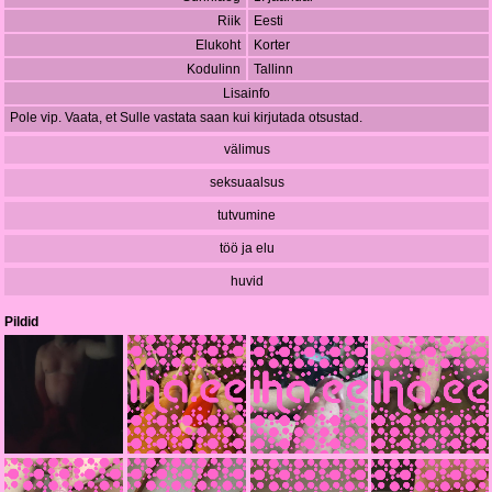
Riik
Eesti
Elukoht
Korter
Kodulinn
Tallinn
Lisainfo
Pole vip. Vaata, et Sulle vastata saan kui kirjutada otsustad.
välimus
seksuaalsus
tutvumine
töö ja elu
huvid
Pildid